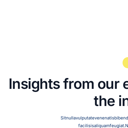
I
n
s
i
g
h
t
s
f
r
o
m
o
u
r
t
h
e
i
Sit
nulla
vulputate
venenatis
biben
facilisis
aliquam
feugiat.
N